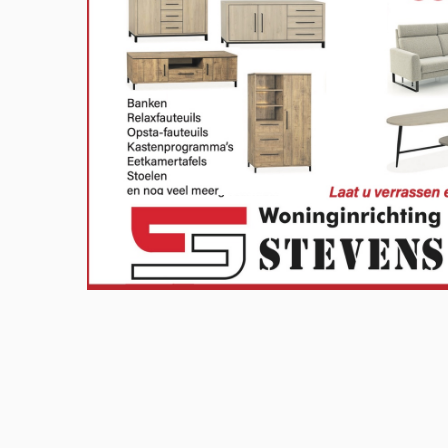
Meld u aan en doe mee in het Z
Via het opiniepanel kunt u uw me