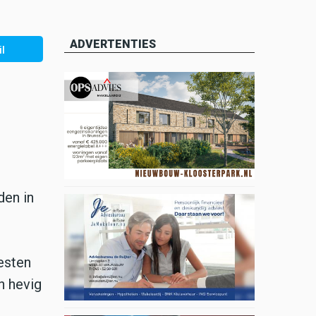
ADVERTENTIES
l
den in
esten
h hevig