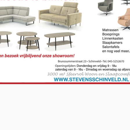
O-NWS Parkstad Opiniepanel!
ning geven over allerlei actuele en relevante