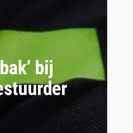
ak’ bij
estuurder