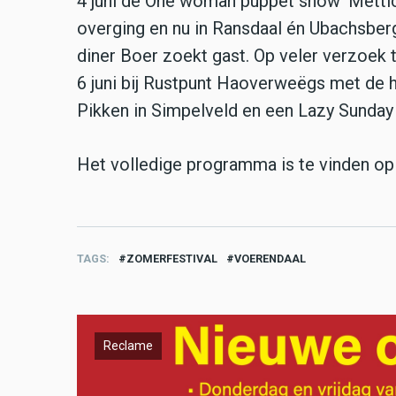
4 juni de One woman puppet show ‘Mettici 
overging en nu in Ransdaal én Ubachsberg
diner Boer zoekt gast. Op veler verzoek t
6 juni bij Rustpunt Haoverweëgs met de h
Pikken in Simpelveld en een Lazy Sunday B
Het volledige programma is te vinden o
TAGS
ZOMERFESTIVAL
VOERENDAAL
Reclame