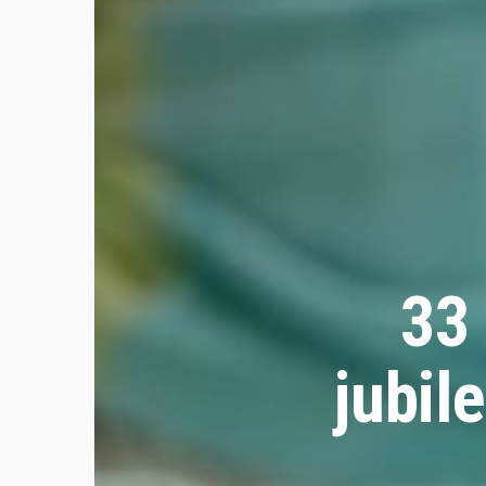
33
jubil