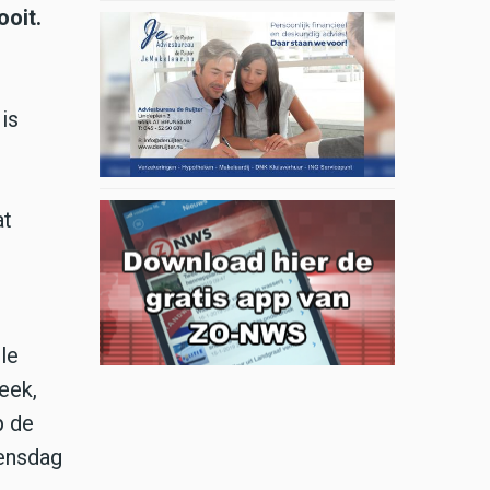
ooit.
is
at
le
eek,
p de
oensdag