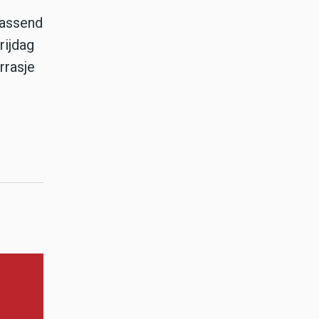
rassend
rijdag
rrasje