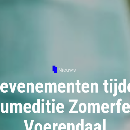
Nieuws
 evenementen tijd
eumeditie Zomerfe
Voerendaal