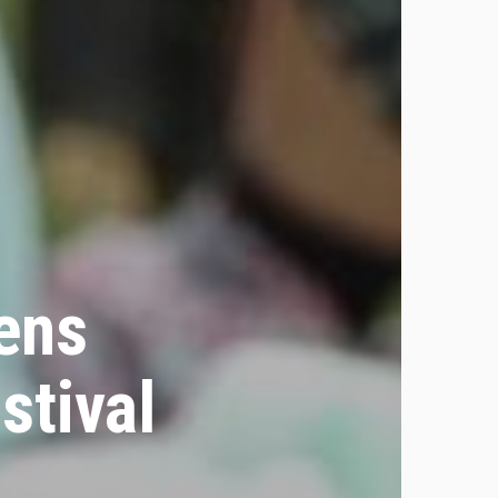
ens
stival