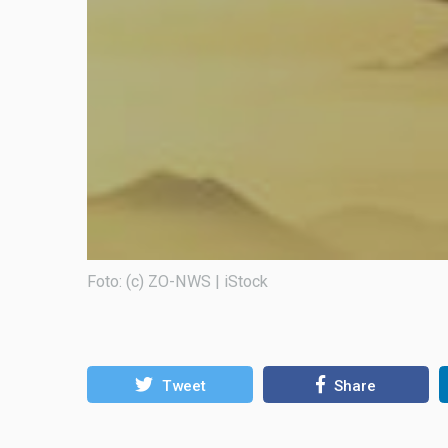
Foto: (c) ZO-NWS | iStock
Tweet
Share