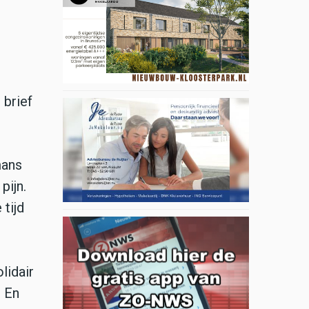
 brief
mans
pijn.
 tijd
lidair
. En