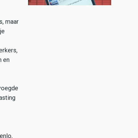
s, maar
je
erkers,
n en
evoegde
asting
enlo,